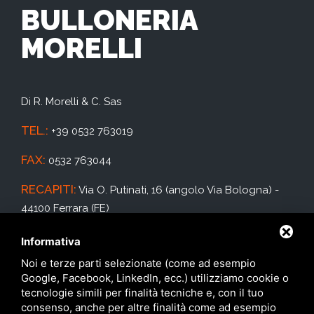
BULLONERIA
MORELLI
Di R. Morelli & C. Sas
TEL.:
+39 0532 763019
FAX:
0532 763044
RECAPITI:
Via O. Putinati, 16 (angolo Via Bologna) -
44100 Ferrara (FE)
E-MAIL:
info@bulloneriamorelli.it
Informativa
Noi e terze parti selezionate (come ad esempio
Google, Facebook, LinkedIn, ecc.) utilizziamo cookie o
tecnologie simili per finalità tecniche e, con il tuo
consenso, anche per altre finalità come ad esempio