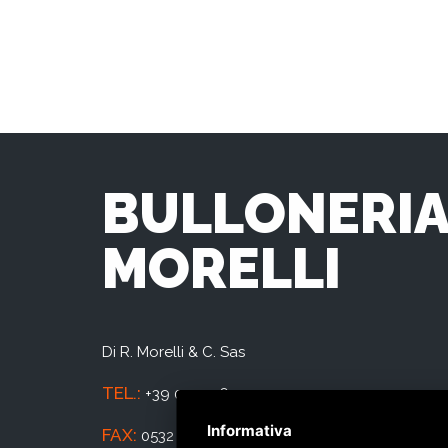
BULLONERI
MORELLI
Di R. Morelli & C. Sas
TEL.:
+39 0532 763019
Informativa
FAX:
0532 763044